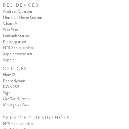
R E S I D E N C E S
Andreas Quartier
Heinrich Heine Gärten
Chami 9
Win Win
Lenbach Gärten
Klostergärten
N°3 Schinkelplatz
Sophienterrassen
Sophie
O F F I C E S
Hom12
Kennedyhaus
KWS 183
Sign
Großer Burstah
Montgelas Park
S E R V I C E D - R E S I D E N C E S
N°3 Schinkelplatz