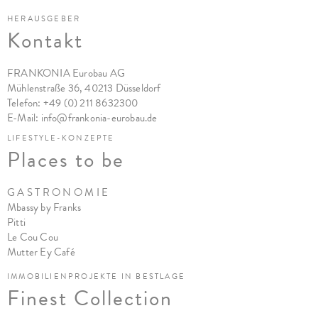
HERAUSGEBER
Kontakt
FRANKONIA Eurobau AG
Mühlenstraße 36, 40213 Düsseldorf
Telefon:
+49 (0) 211 8632300
E-Mail:
info@frankonia-eurobau.de
LIFESTYLE-KONZEPTE
Places to be
G A S T R O N O M I E
Mbassy by Franks
Pitt
i
Le Cou Cou
Mutter Ey Café
IMMOBILIENPROJEKTE IN BESTLAGE
Finest Collection