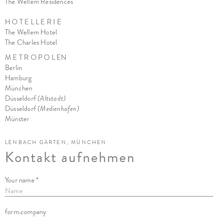
The Wellem Residences
H O T E L L E R I E
The Wellem Hotel
The Charles Hote
l
M E T R O P O L EN
Berlin
Hamburg
München
Düsseldorf
(Altstadt)
Düsseldorf
(Medienhafen)
Münster
LENBACH GÄRTEN, MÜNCHEN
Kontakt aufnehmen
Your name *
form.company